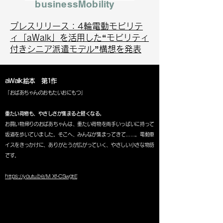
businessMobility
プレスリリース：4輪電動モビリテ
ィ「aWalk」を活用した“モビリティ
付きシニア派遣モデル”構想を発表
aWalk絵本 第1作
「おばあちゃんのおもたいおにもつ」
重たい荷物も、やさしさが集まると軽くなる。
お買い物帰りのおばあちゃんは、重たい荷物を両手いっぱいに持って
坂道を歩いていました。そこへ、みんなが集まってきて……。電動車
イスをきっかけに、ありがとうが広がっていく、やさしい小さな物語
です。
https://youtu.be/M_Xf-CSwgtE