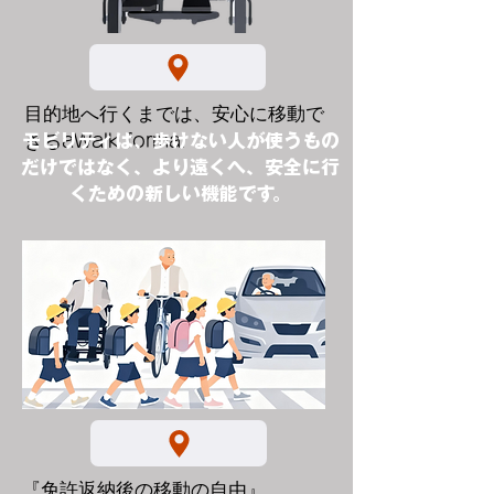
目的地へ行くまでは、安心に移動で
モビリティは、歩けない人が使うもの
きる
aWalk formal
だけではなく、より遠くへ、安全に行
くための新しい機能です。
『免許返納後の移動の自由』