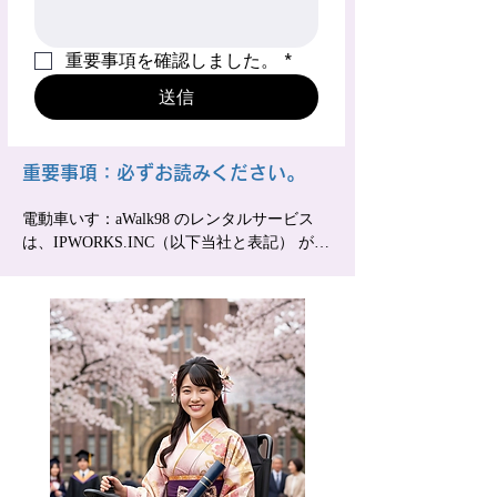
重要事項を確認しました。
*
送信
​重要事項：必ずお読みください。
電動車いす：aWalk98 のレンタルサービス
は、IPWORKS.INC（以下当社と表記） が運
営管理して います。この利用規約は、利用
者がレンタルサービスを利用していただく際
の規定です。 当サービスをご利用いただく
場合には、この規約を遵守していただくこと
になります。

 1.利用申込み 

・利用申込みは、当社ホームページからメー
ルのみの申込み になります。

・利用申込受付後に、確認メールを送信いた