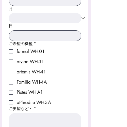
月
日
ご希望の機種
*
formal WH-01
aivian WH-31
artemis WH-41
Familia WH-4A
Pistes WH-A1
aPhrodite WH-3A
ご要望など・
*