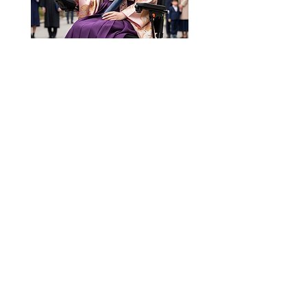
します。

2,利用料金

aWalk98-WH-01のレンタル料金： 7日 10,000 
円 │ 1 ヶ月 30,000 円（前払）　

レンタル期間延長について

1日延長でも7日分のレンタル料10,000円
+10,000円=20,000円 になります。

1ヶ月を1日でも過ぎた場合は、30,000円
+10,000円=40,000円になります。

レンタルデポジ ット（保証金：50,000円）
aWalkの製品は、日本で日本製
をお預かりします。 デポジットは、利用料
品および正規OEM輸入品です。
のお支払いの際に、併せて徴収させていただ
​国内法令に基づく各種適合検査
きます（前払い）。返却後にデポジットの返
管理で安心してご使用いただけ
金をいたします。

ます。
デポジットの返金の際、延⾧料の清算をさせ
ていただきます。

お支払いは、銀行振込または、クレジットカ
ードでお支払いいただきます。

※上記料金はすべて非課税です。

4,ご利用にあたって
