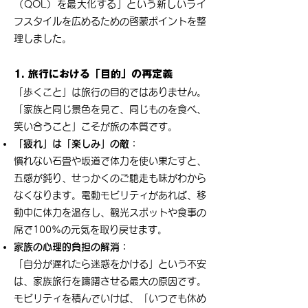
（QOL）を最大化する」という新しいライ
フスタイルを広めるための啓蒙ポイントを整
理しました。
1. 旅行における「目的」の再定義
「歩くこと」は旅行の目的ではありません。
「家族と同じ景色を見て、同じものを食べ、
笑い合うこと」こそが旅の本質です。
「疲れ」は「楽しみ」の敵：
慣れない石畳や坂道で体力を使い果たすと、
五感が鈍り、せっかくのご馳走も味がわから
なくなります。電動モビリティがあれば、移
動中に体力を温存し、観光スポットや食事の
席で100%の元気を取り戻せます。
家族の心理的負担の解消：
「自分が遅れたら迷惑をかける」という不安
は、家族旅行を躊躇させる最大の原因です。
モビリティを積んでいけば、「いつでも休め