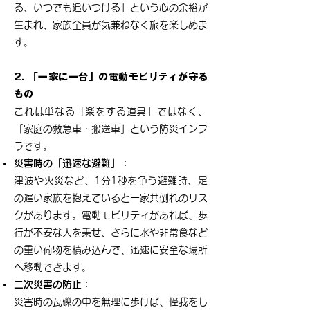
る、いつでも追いつける」という心の余裕が
生まれ、家族全員が気兼ねなく旅を楽しめま
す。
2. 「一家に一台」の電動モビリティが守る
もの
これは単なる「楽をする道具」ではなく、
「家庭の救急車・搬送車」という防災インフ
ラです。
災害時の「迅速な避難」：
津波や火災など、1分1秒を争う避難時、足
の遅い家族を抱えていると一家共倒れのリス
クがあります。電動モビリティがあれば、歩
行が不安な人を乗せ、さらに水や非常食など
の重い荷物を積み込んで、迅速に安全な場所
へ移動できます。
二次災害の防止：
災害時の瓦礫の中を無理に歩けば、怪我をし