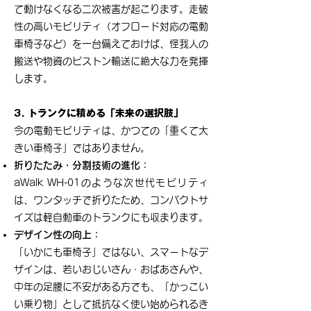
て動けなくなる二次被害が起こります。走破
性の高いモビリティ（オフロード対応の電動
車椅子など）を一台備えておけば、怪我人の
搬送や物資のピストン輸送に絶大な力を発揮
します。
3. トランクに積める「未来の選択肢」
今の電動モビリティは、かつての「重くて大
きい車椅子」ではありません。
折りたたみ・分割技術の進化：
aWalk WH-01のような次世代モビリティ
は、ワンタッチで折りたため、コンパクトサ
イズは
軽自動車のトランクにも収まります。
デザイン性の向上：
「いかにも車椅子」ではない、スマートなデ
ザインは、若いおじいさん・おばあさんや、
中年の足腰に不安がある方でも、「かっこい
い乗り物」として抵抗なく使い始められるき