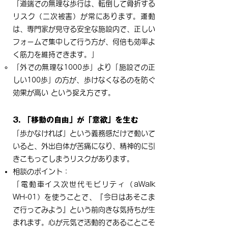
「道端での無理な歩行は、転倒して骨折する
リスク（二次被害）が常にあります。運動
は、専門家が見守る安全な施設内で、正しい
フォームで集中して行う方が、何倍も効率よ
く筋力を維持できます。」
「外での無理な1000歩」より「施設での正
しい100歩」の方が、歩けなくなるのを防ぐ
効果が高い という捉え方です。
3. 「移動の自由」が「意欲」を生む
「歩かなければ」という義務感だけで動いて
いると、外出自体が苦痛になり、精神的に引
きこもってしまうリスクがあります。
相談のポイント：
「電動車イス次世代モビリティ（aWalk
WH-01）を使うことで、『今日はあそこま
で行ってみよう』という前向きな気持ちが生
まれます。心が元気で活動的であることこそ