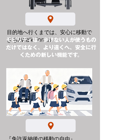
目的地へ行くまでは、安心に移動で
モビリティは、歩けない人が使うもの
きる
aWalk formal
だけではなく、より遠くへ、安全に行
くための新しい機能です。
『免許返納後の移動の自由』