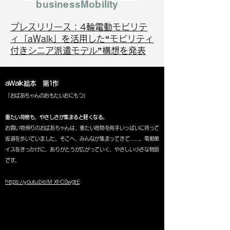
businessMobility
プレスリリース：4輪電動モビリテ
ィ「aWalk」を活用した“モビリティ
付きシニア派遣モデル”構想を発表
aWalk絵本 第1作
「おばあちゃんのおもたいおにもつ」
重たい荷物も、やさしさが集まると軽くなる。
お買い物帰りのおばあちゃんは、重たい荷物を両手いっぱいに持って
坂道を歩いていました。そこへ、みんなが集まってきて……。電動車
イスをきっかけに、ありがとうが広がっていく、やさしい小さな物語
です。
https://youtu.be/M_Xf-CSwgtE