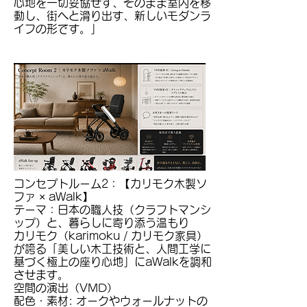
心地を一切妥協せず、そのまま室内を移
動し、街へと滑り出す、新しいモダンラ
イフの形です。」
コンセプトルーム2：【カリモク木製ソ
ファ × aWalk】
テーマ：日本の職人技（クラフトマンシ
ップ）と、暮らしに寄り添う温もり
カリモク（karimoku / カリモク家具）
が誇る「美しい木工技術と、人間工学に
基づく極上の座り心地」にaWalkを調和
させます。
空間の演出（VMD）
配色・素材: オークやウォールナットの