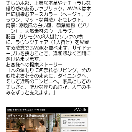
美しい木部、上質な本革やナチュラルな
織り感のあるファブリック。aWalkは木
目に馴染むアースカラー（ベージュ、ブ
ラウン、マットな質感）をセレクト。
背景: 漆喰風の白い壁、観葉植物（グリ
ーン）、天然素材のウールラグ。
配置: カリモクの3人掛けソファの横
に、ラウンジチェア（1人掛け）を配置
する感覚でaWalkを並べます。サイドテ
ーブルを挟むことで、違和感なく空間に
溶け込ませます。
お客様への提案ストーリー
「木の温もりに包まれるリビング。その
心地よさをそのままに、ダイニングへ、
そして近所のコンビニへ。家具としての
美しさと、確かな座り心地が、人生の歩
みをずっと支えます。」