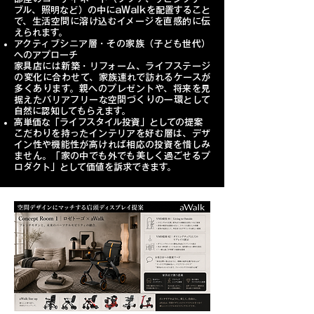
ブル、照明など）の中にaWalkを配置すること
で、生活空間に溶け込むイメージを直感的に伝
えられます。
アクティブシニア層・その家族（子ども世代）
へのアプローチ
家具店には新築・リフォーム、ライフステージ
の変化に合わせて、家族連れで訪れるケースが
多くあります。親へのプレゼントや、将来を見
据えたバリアフリーな空間づくりの一環として
自然に認知してもらえます。
高単価な「ライフスタイル投資」としての提案
こだわりを持ったインテリアを好む層は、デザ
イン性や機能性が高ければ相応の投資を惜しみ
ません。「家の中でも外でも美しく過ごせるプ
ロダクト」として価値を訴求できます。