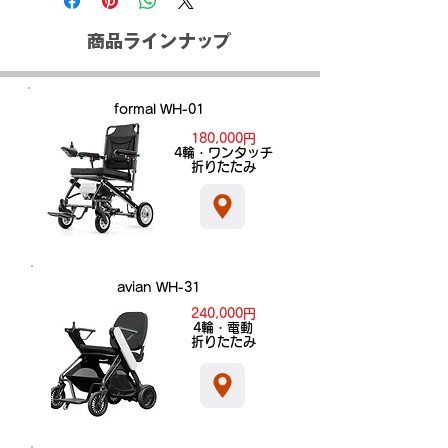
じて、早急に返品または交換対応させ
順動画」をご覧ください。また、組み
（幅57・83・高93cm）・回転半径
【配送オプションによる違い】
て頂きます。
上がった状態でお届けご希望の場合
85cmは、周りの人へのおじゃま感が
商品ラインナップ
通常配送：商品を発送してから1～
は、配送料が変更になります。
少ない。 スロープ傾斜8°、スロープ
4日程度かかります。離島など一部
途中も安心の電磁ブレーキ・最大積載
の地域を除きます。
量100kg 前進・後退・左右転回・
お急ぎ便：商品を発送してから1～
formal WH-01
360°回転、スロープ途中で電磁ブレ
3日程度かかります。
180,000円
ーキ停止。 どこでも充電=外出中も
当日お急ぎ便：午前12時までに注
​4輪・ワンタッチ
100Vコンセントで充電できます。 連
文すると、当日の21時までに配達
折りたたみ
続走行可能距離=フル充電約15km：
されます。
走行状況により変わります。 折りた
【地域による違い】
たみ時（57.30.70cm）車載や飛行
離島など一部の地域では、通常配
機機内預け（3辺合計157cm）がで
送でも配送に時間がかかる場合が
きます。。
あります。
avian WH-31
240,000円
​4輪・電動
折りたたみ