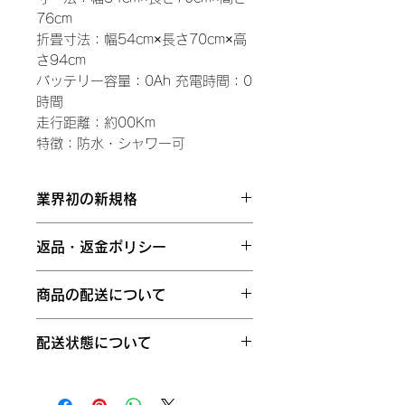
76cm
折畳寸法：幅54cm×長さ70cm×高
さ94cm
バッテリー容量：0Ah 充電時間：0
時間
走行距離：約00Km
特徴：防水・シャワー可
業界初の新規格
業界初の新規格：軽い、コンパクト、
返品・返金ポリシー
おじゃま感が少ないデザイン 本体の
重さ=9.8kg※）は業界最軽量のアル
お客さまのご都合による返品は、返送
ミ製。（5年間保証） ※）180W×2
商品の配送について
料をお客様にご負担いただいておりま
の高出力モーター+コントローラー
す。 当社からの配送時の送料は返金
+バッテリー10Ah=3.8kg（1年間保
通常配送、お急ぎ便、当日お急ぎ便、
ができかねますので予めご了承のほど
配送状態について
証） 総重量=14kg「重さの目安=２
お届け日時指定便などがあります。配
よろしくお願いいたします。 万が一
～3歳児の平均体重」 バッテリーは簡
送にかかる日数は、配送オプションや
お届けした商品が不良品、もしくはご
商品は折りたたみの状態でお届けにな
単に着脱可能・装着のまま家庭用コン
地域、海外発送かどうかなどによって
注文商品とは異なる場合、ご要望に応
ります。組み上げ方法は「組み上げ手
セントに挿すだけ充電。 本体サイズ
異なります。