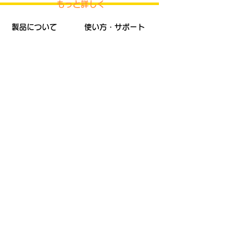
もっと詳しく
製品について
使い方・サポート
製品一覧
緊急時の備え
製品比較
在宅介護
電動車イス
​保証・サポート
電動スクーター
使用時の安全確認
aWalkについて
導入事例
ブランドストーリー
インテリア販売店
会社情報
シニアワーク現場
プライポリシー
自動車整備業関連
​お問い合わせ
二輪車販売店
レンタルについて
お知らせ
HUBS
インド情報
Exclusive Support
iPWorks