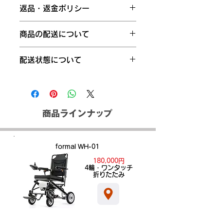
業界初の新規格：軽い、コンパクト、
返品・返金ポリシー
おじゃま感が少ないデザイン 本体の
重さ=9.8kg※）は業界最軽量のアル
お客さまのご都合による返品は、返送
ミ製。（5年間保証） ※）180W×2
商品の配送について
料をお客様にご負担いただいておりま
の高出力モーター+コントローラー
す。 当社からの配送時の送料は返金
+バッテリー10Ah=3.8kg（1年間保
通常配送、お急ぎ便、当日お急ぎ便、
ができかねますので予めご了承のほど
配送状態について
証） 総重量=14kg「重さの目安=２
お届け日時指定便などがあります。配
よろしくお願いいたします。 万が一
～3歳児の平均体重」 バッテリーは簡
送にかかる日数は、配送オプションや
お届けした商品が不良品、もしくはご
商品は折りたたみの状態でお届けにな
単に着脱可能・装着のまま家庭用コン
地域、海外発送かどうかなどによって
注文商品とは異なる場合、ご要望に応
ります。組み上げ方法は「組み上げ手
セントに挿すだけ充電。 本体サイズ
異なります。
じて、早急に返品または交換対応させ
順動画」をご覧ください。また、組み
（幅57・83・高93cm）・回転半径
【配送オプションによる違い】
て頂きます。
上がった状態でお届けご希望の場合
85cmは、周りの人へのおじゃま感が
商品ラインナップ
通常配送：商品を発送してから1～
は、配送料が変更になります。
少ない。 スロープ傾斜8°、スロープ
4日程度かかります。離島など一部
途中も安心の電磁ブレーキ・最大積載
の地域を除きます。
量100kg 前進・後退・左右転回・
お急ぎ便：商品を発送してから1～
formal WH-01
360°回転、スロープ途中で電磁ブレ
3日程度かかります。
180,000円
ーキ停止。 どこでも充電=外出中も
当日お急ぎ便：午前12時までに注
​4輪・ワンタッチ
100Vコンセントで充電できます。 連
文すると、当日の21時までに配達
折りたたみ
続走行可能距離=フル充電約15km：
されます。
走行状況により変わります。 折りた
【地域による違い】
たみ時（57.30.70cm）車載や飛行
離島など一部の地域では、通常配
機機内預け（3辺合計157cm）がで
送でも配送に時間がかかる場合が