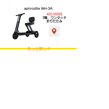
aphrodite WH-3A
420,000円
​3輪・ワンタッチ
折りたたみ
もっと詳しく
製品について
使い方・サポート
製品一覧
緊急時の備え
製品比較
在宅介護
電動車イス
​保証・サポート
電動スクーター
使用時の安全確認
aWalkについて
導入事例
ブランドストーリー
インテリア販売店