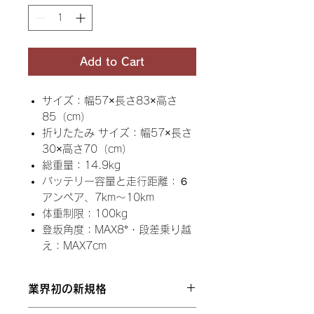
Add to Cart
​サイズ：幅57×長さ83×高さ
85（cm）
折りたたみ ​サイズ：幅57×長さ
30×高さ70（cm）
総重量：14.9kg
バッテリー容量と走行距離：６
アンペア、7km〜10km
体重制限：100kg
登坂角度：MAX8°・段差乗り越
え：MAX7cm
業界初の新規格